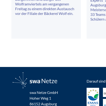
Experts“ a
Wolframviertels am vergangenen
Augsburg
Freitag zu einem direkten Austausch
Meistersc
vor der Filiale der Bäckerei Wolf ein.
33 Teams 
Schülern
Darauf sind 
swa Netze GmbH
Hoher Weg 1
86152 Augsburg