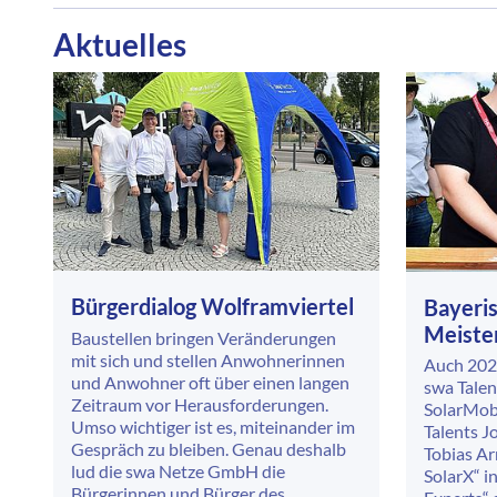
Aktuelles
Bürgerdialog Wolframviertel
Bayeri
Meiste
Baustellen bringen Veränderungen
mit sich und stellen Anwohnerinnen
Auch 202
und Anwohner oft über einen langen
swa Tale
Zeitraum vor Herausforderungen.
SolarMobi
Umso wichtiger ist es, miteinander im
Talents 
Gespräch zu bleiben. Genau deshalb
Tobias Ar
lud die swa Netze GmbH die
SolarX“ in
Bürgerinnen und Bürger des