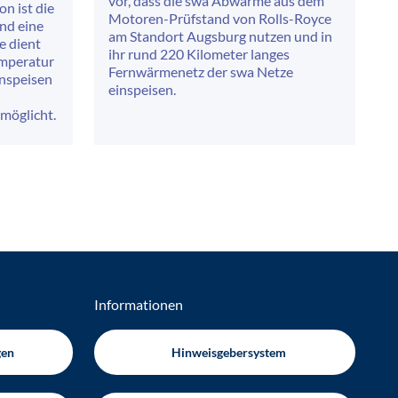
vor, dass die swa Abwärme aus dem
on ist die
Motoren-Prüfstand von Rolls-Royce
und eine
am Standort Augsburg nutzen und in
e dient
ihr rund 220 Kilometer langes
emperatur
Fernwärmenetz der swa Netze
inspeisen
einspeisen.
möglicht.
Informationen
gen
Hinweisgebersystem