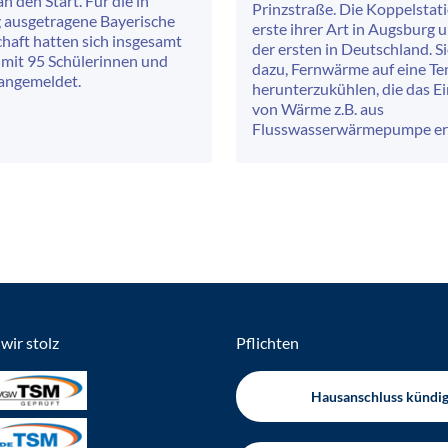
n den Start. Für die in
Prinzstraße. Die Koppelstati
 ausgetragene Bayerische
erste ihrer Art in Augsburg 
haft hatten sich insgesamt
der ersten in Deutschland. Si
mit 95 Schülerinnen und
dazu, Fernwärme auf eine T
 angemeldet.
herunterzukühlen, die das E
von Wärme z.B. aus
Flusswasserwärmepumpe er
wir stolz
Pflichten
Hausanschluss kündi