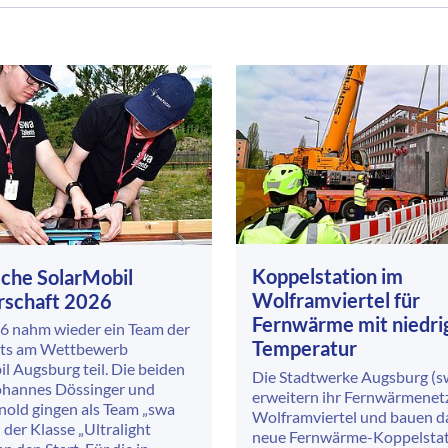
Koppelstation im
sche SolarMobil
Wolframviertel für
rschaft 2026
Fernwärme mit niedri
6 nahm wieder ein Team der
Temperatur
nts am Wettbewerb
l Augsburg teil. Die beiden
Die Stadtwerke Augsburg (s
Johannes Dössinger und
erweitern ihr Fernwärmenet
nold gingen als Team „swa
Wolframviertel und bauen da
 der Klasse „Ultralight
neue Fernwärme-Koppelstati