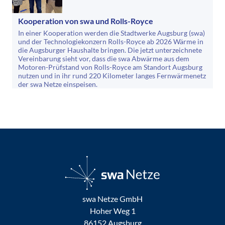
Kooperation von swa und Rolls-Royce
In einer Kooperation werden die Stadtwerke Augsburg (swa)
und der Technologiekonzern Rolls-Royce ab 2026 Wärme in
die Augsburger Haushalte bringen. Die jetzt unterzeichnete
Vereinbarung sieht vor, dass die swa Abwärme aus dem
Motoren-Prüfstand von Rolls-Royce am Standort Augsburg
nutzen und in ihr rund 220 Kilometer langes Fernwärmenetz
der swa Netze einspeisen.
swa Netze GmbH
Hoher Weg 1
86152 Augsburg