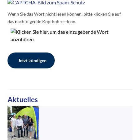
Wenn Sie das Wort nicht lesen können,
bitte klicken Sie auf
das nachfolgende Kopfhöhrer-Icon
.
Bitte
dieses
Feld
Aktuelles
NICHT
ausfüllen!