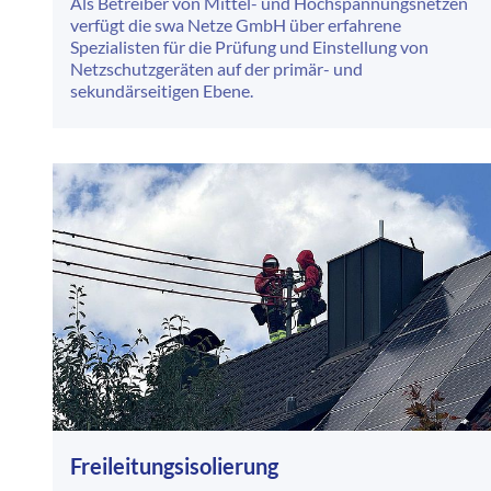
Als Betreiber von Mittel- und Hochspannungsnetzen
verfügt die swa Netze GmbH über erfahrene
Spezialisten für die Prüfung und Einstellung von
Netzschutzgeräten auf der primär- und
sekundärseitigen Ebene.
Freileitungsisolierung