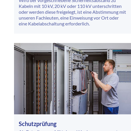
Wird der vorgeschriebene Sicherheitsabstand zu
Kabeln mit 10 kV, 20 kV oder 110 kV unterschritten
oder werden diese freigelegt, ist eine Abstimmung mit
unseren Fachleuten, eine Einweisung vor Ort oder
eine Kabelabschaltung erforderlich.
Schutzprüfung