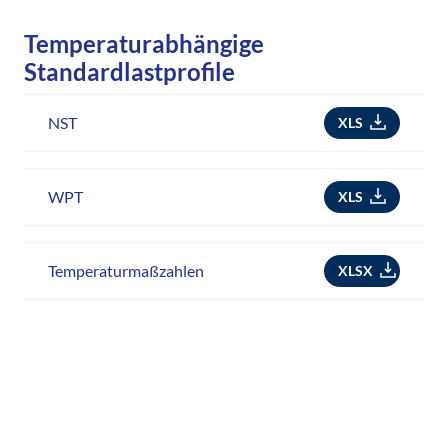
Temperaturabhängige
Standardlastprofile
NST
XLS
WPT
XLS
Temperaturmaßzahlen
XLSX